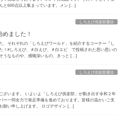
と600点以上集まっています。メン […]
しろえび倶楽部通信
始めました！
た、それぞれの「しろえびワールド」を紹介するコーナー『し
た！#しろえび、＃白えび、＃白エビ で投稿された思い思いの
うなものや、感慨深いもの、きっと […]
しろえび倶楽部通信
ございます。 いよいよ「しろえび俱楽部」が動き出す令和２年
バー一同全力で発足準備を進めております。皆様の温かいご支
願い申し上げます。 ロゴデザイン […]