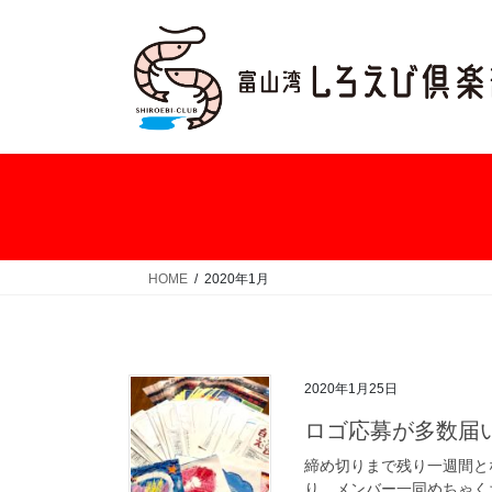
コ
ナ
ン
ビ
テ
ゲ
ン
ー
ツ
シ
へ
ョ
ス
ン
キ
に
ッ
移
プ
動
HOME
2020年1月
2020年1月25日
ロゴ応募が多数届
締め切りまで残り一週間と
り、メンバー一同めちゃく